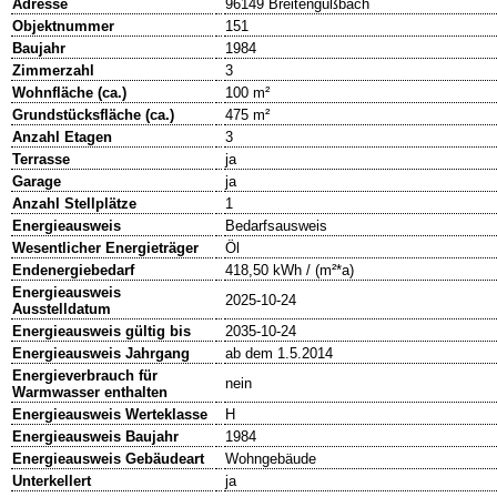
Adresse
96149 Breitengüßbach
Objektnummer
151
Baujahr
1984
Zimmerzahl
3
Wohnfläche (ca.)
100 m²
Grundstücksfläche (ca.)
475 m²
Anzahl Etagen
3
Terrasse
ja
Garage
ja
Anzahl Stellplätze
1
Energieausweis
Bedarfsausweis
Wesentlicher Energieträger
Öl
Endenergiebedarf
418,50 kWh / (m²*a)
Energieausweis
2025-10-24
Ausstelldatum
Energieausweis gültig bis
2035-10-24
Energieausweis Jahrgang
ab dem 1.5.2014
Energieverbrauch für
nein
Warmwasser enthalten
Energieausweis Werteklasse
H
Energieausweis Baujahr
1984
Energieausweis Gebäudeart
Wohngebäude
Unterkellert
ja