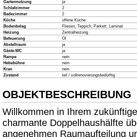
Gartennutzung
ja
Schlafzimmer
2
Badezimmer
2
Küche
offene Küche
Bodenbelag
Fliesen, Teppich, Parkett, Laminat
Heizung
Zentralheizung
Befeuerung
Öl
Abstellraum
ja
Gäste-WC
ja
Rampe
nein
Hebebühne
nein
Kran
nein
Zustand
teil / vollrenovierungsbedürftig
OBJEKTBESCHREIBUNG
Willkommen in Ihrem zukünftig
charmante Doppelhaushälfte übe
angenehmen Raumaufteilung und