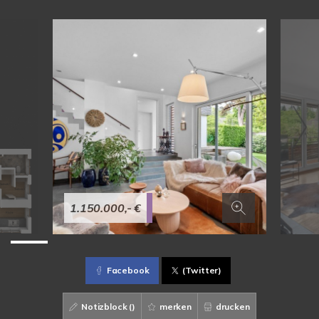
1.150.000,- €
Facebook
(Twitter)
Notizblock (
)
merken
drucken