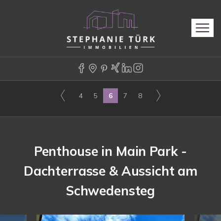
4
5
6
7
8
Penthouse in Main Park -
Dachterrasse & Aussicht am
Schwedensteg