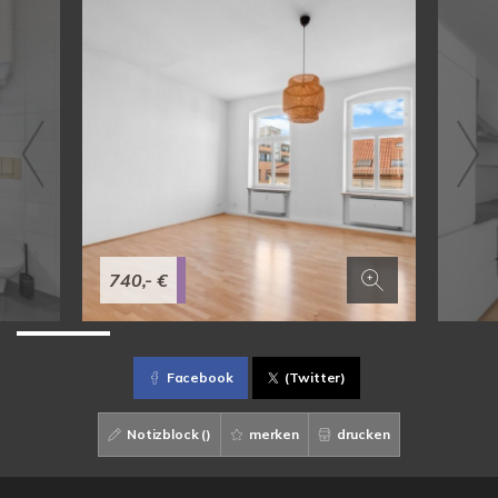
740,- €
Facebook
(Twitter)
Notizblock (
)
merken
drucken