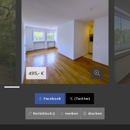
495,- €
Facebook
(Twitter)
Notizblock (
)
merken
drucken