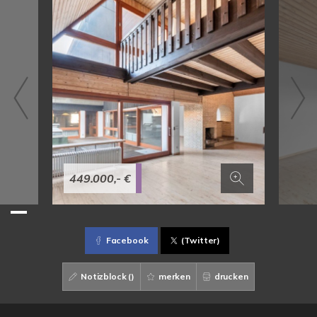
449.000,- €
Facebook
(Twitter)
Notizblock (
)
merken
drucken