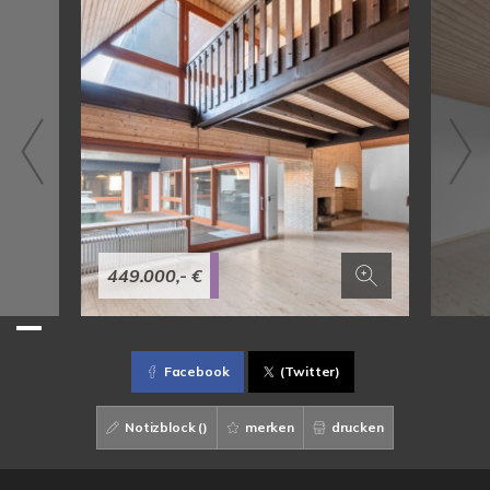
449.000,- €
Facebook
(Twitter)
Notizblock (
)
merken
drucken