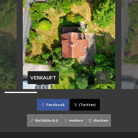
VERKAUFT
Facebook
(Twitter)
Notizblock (
)
merken
drucken