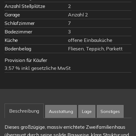
Anzahl Stellplätze
2
Garage
Anzahl 2
Schlafzimmer
7
Badezimmer
3
Küche
offene Einbauküche
Bodenbelag
Fliesen, Teppich, Parkett
Provision für Käufer
3,57 % inkl. gesetzliche MwSt
Beschreibung
Ausstattung
Lage
Sonstiges
Dieses großzügige, massiv errichtete Zweifamilienhaus
überzeugt durch seine solide Bauweise, klare Struktur und