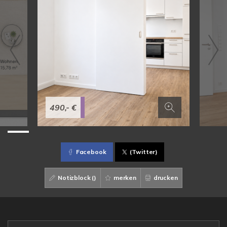
490,- €
Facebook
(Twitter)
Notizblock (
)
merken
drucken