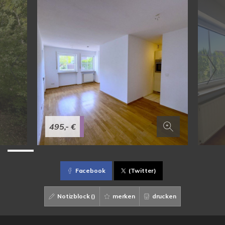
495,- €
Facebook
(Twitter)
Notizblock (
)
merken
drucken