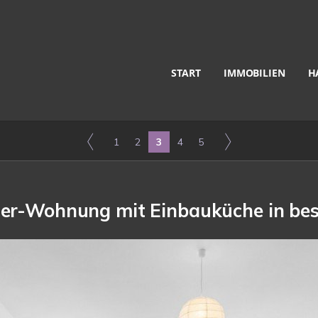
START
IMMOBILIEN
H
1
2
3
4
5
r-Wohnung mit Einbauküche in best