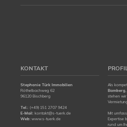
KONTAKT
PROFI
Stephanie Türk Immobilien
Als kompe
Röthelbachweg 62
Bamberg,
96120 Bischberg
stehen wir
Vermietung 
Tel.:
(+49) 151 2707 9424
E-Mail:
kontakt@s-tuerk.de
Mit umfas
Web:
www.s-tuerk.de
Expertise 
rund um I