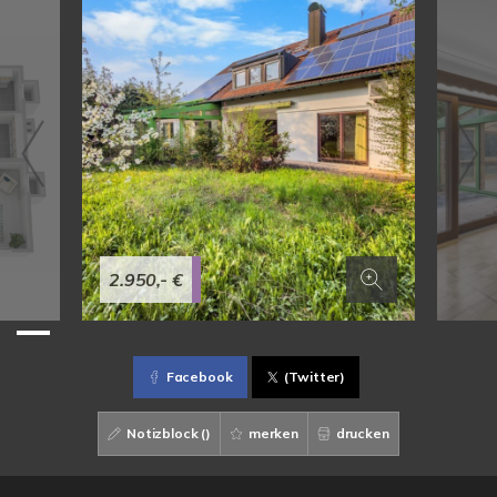
2.950,- €
Facebook
(Twitter)
Notizblock (
)
merken
drucken