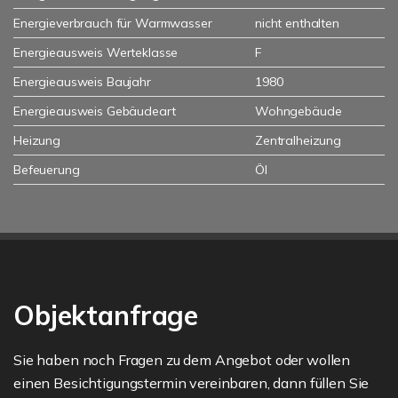
Energieverbrauch für Warmwasser
nicht enthalten
Energieausweis Werteklasse
F
Energieausweis Baujahr
1980
Energieausweis Gebäudeart
Wohngebäude
Heizung
Zentralheizung
Befeuerung
Öl
Objektanfrage
Sie haben noch Fragen zu dem Angebot oder wollen
einen Besichtigungstermin vereinbaren, dann füllen Sie