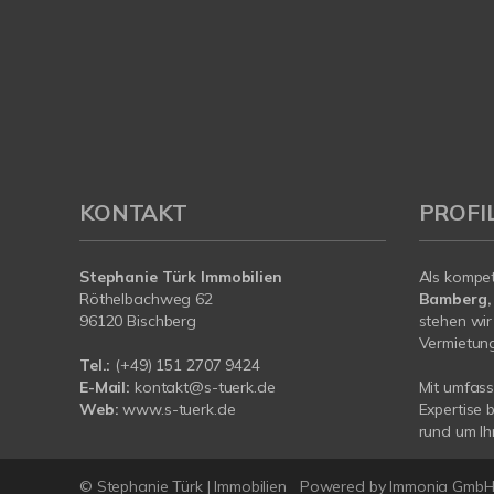
KONTAKT
PROFI
Stephanie Türk Immobilien
Als kompe
Röthelbachweg 62
Bamberg,
96120 Bischberg
stehen wir
Vermietung 
Tel.:
(+49) 151 2707 9424
E-Mail:
kontakt@s-tuerk.de
Mit umfas
Web:
www.s-tuerk.de
Expertise 
rund um I
© Stephanie Türk | Immobilien
Powered by Immonia Gmb