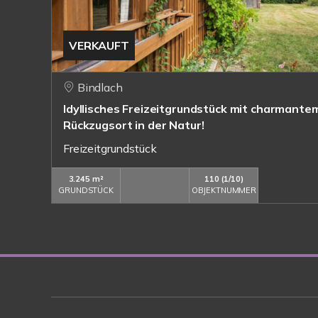
VERKAUFT
Bindlach
Idyllisches Freizeitgrundstück mit charmante
Rückzugsort in der Natur!
Freizeitgrundstück
3.245 m²
110 (1/10)
GRUNDSTÜCK
OBJEKTNUMMER