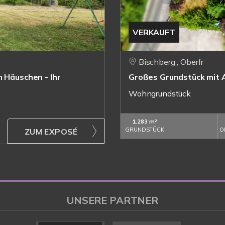
VERKAUFT
Bischberg , Oberfr
m Häuschen - Ihr
Großes Grundstück mit Al
Wohngrundstück
1.283 m²
GRUNDSTÜCK
O
ZUM EXPOSÉ
UNSERE PARTNER