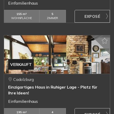
Einfamilienhaus
155 m²
5
WOHNFLÄCHE
ZIMMER
VERKAUFT
Cadolzburg
Einzigartiges Haus in Ruhiger Lage - Platz für
Ihre Ideen!
Einfamilienhaus
195 m²
4