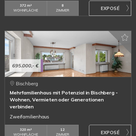
372 m²
8
WOHNFLÄCHE
ZIMMER
695.000,- €
Bischberg
Mehrfamilienhaus mit Potenzial in Bischberg -
Wohnen, Vermieten oder Generationen
verbinden
Zweifamilienhaus
320 m²
12
WOHNFLÄCHE
ZIMMER