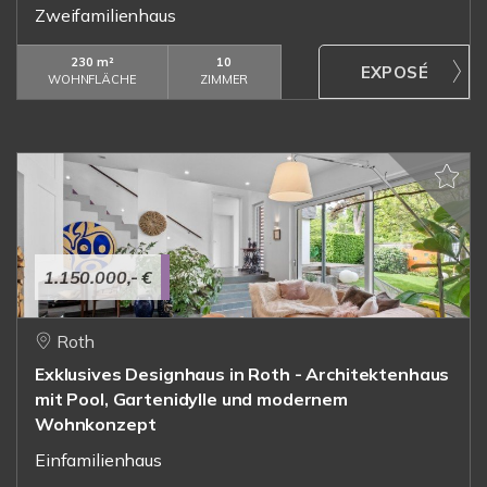
Zweifamilienhaus
230 m²
10
WOHNFLÄCHE
ZIMMER
1.150.000,- €
Roth
Exklusives Designhaus in Roth - Architektenhaus
mit Pool, Gartenidylle und modernem
Wohnkonzept
Einfamilienhaus