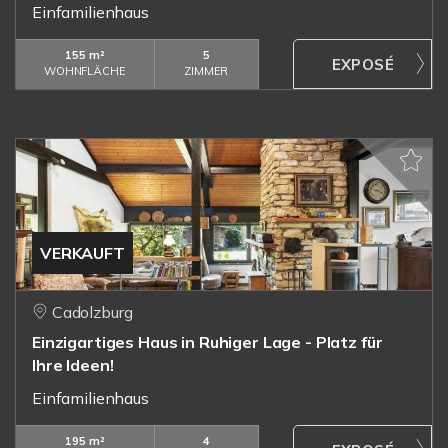
Einfamilienhaus
155 m²
5
WOHNFLÄCHE
ZIMMER
VERKAUFT
Cadolzburg
Einzigartiges Haus in Ruhiger Lage - Platz für
Ihre Ideen!
Einfamilienhaus
195 m²
4