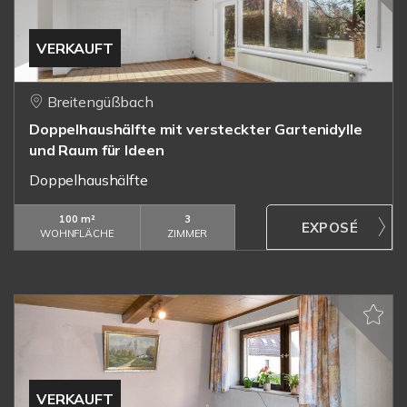
VERKAUFT
Breitengüßbach
Doppelhaushälfte mit versteckter Gartenidylle
und Raum für Ideen
Doppelhaushälfte
100 m²
3
WOHNFLÄCHE
ZIMMER
VERKAUFT