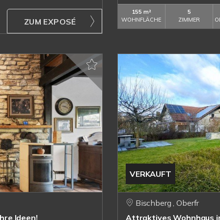
155 m²
5
WOHNFLÄCHE
ZIMMER
O
ZUM EXPOSÉ
VERKAUFT
Bischberg , Oberfr
Ihre Ideen!
Attraktives Wohnhaus in