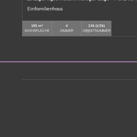
Einfamilienhaus
195 m²
4
236 (1/36)
WOHNFLÄCHE
ZIMMER
OBJEKTNUMMER