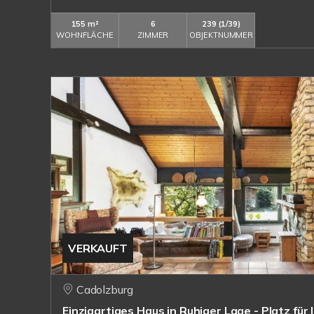
155 m²
6
239 (1/39)
WOHNFLÄCHE
ZIMMER
OBJEKTNUMMER
VERKAUFT
Cadolzburg
Einzigartiges Haus in Ruhiger Lage - Platz für 