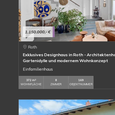
1.150.000,- €
Roth
Exklusives Designhaus in Roth - Architektenha
Gartenidylle und modernem Wohnkonzept
Einfamilienhaus
372 m²
8
169
WOHNFLÄCHE
ZIMMER
OBJEKTNUMMER