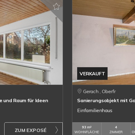
VERKAUFT
Gerach , Oberfr
e und Raum für Ideen
Sanierungsobjekt mit Ga
Einfamilienhaus
93 m²
4
ZUM EXPOSÉ
WOHNFLÄCHE
ZIMMER
O