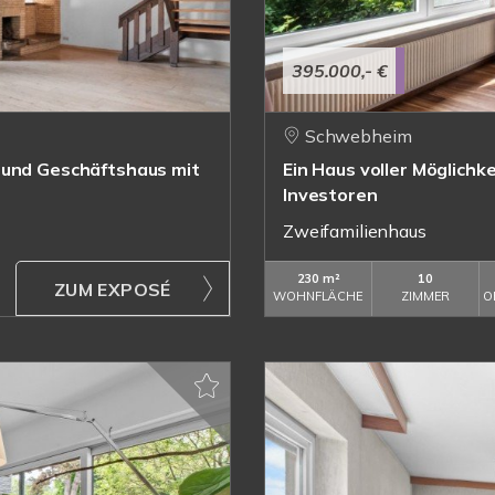
395.000,- €
Schwebheim
 und Geschäftshaus mit
Ein Haus voller Möglichk
Investoren
Zweifamilienhaus
230 m²
10
ZUM EXPOSÉ
WOHNFLÄCHE
ZIMMER
O