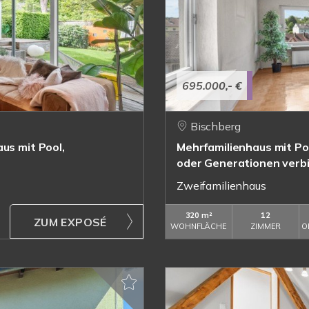
695.000,- €
Bischberg
us mit Pool,
Mehrfamilienhaus mit Po
oder Generationen verb
Zweifamilienhaus
320 m²
12
ZUM EXPOSÉ
WOHNFLÄCHE
ZIMMER
O