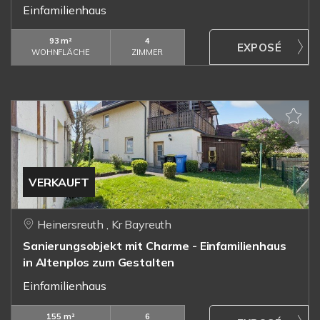
Einfamilienhaus
93 m²
4
WOHNFLÄCHE
ZIMMER
VERKAUFT
Heinersreuth , Kr Bayreuth
Sanierungsobjekt mit Charme - Einfamilienhaus
in Altenplos zum Gestalten
Einfamilienhaus
155 m²
6