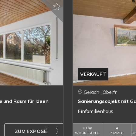
VERKAUFT
Gerach , Oberfr
e und Raum für Ideen
Sanierungsobjekt mit Ga
Einfamilienhaus
93 m²
4
ZUM EXPOSÉ
WOHNFLÄCHE
ZIMMER
O