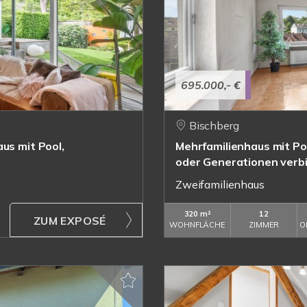
695.000,- €
Bischberg
us mit Pool,
Mehrfamilienhaus mit Po
oder Generationen verb
Zweifamilienhaus
320 m²
12
ZUM EXPOSÉ
WOHNFLÄCHE
ZIMMER
O