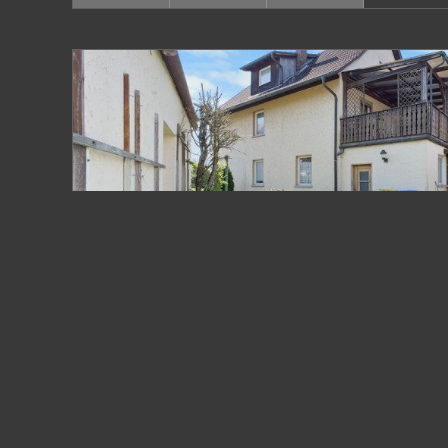
VERKAUFT
Heinersreuth , Kr Bayreuth
Sanierungsobjekt mit Charme - Einfamilienhau
Gestalten
Einfamilienhaus