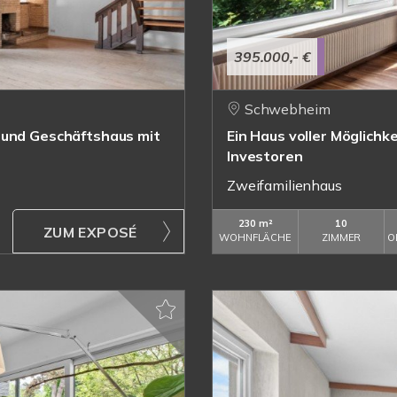
395.000,- €
Schwebheim
 und Geschäftshaus mit
Ein Haus voller Möglichk
Investoren
Zweifamilienhaus
230 m²
10
ZUM EXPOSÉ
WOHNFLÄCHE
ZIMMER
O