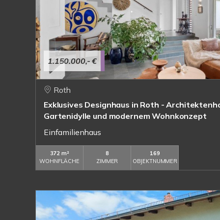
1.150.000,- €
Roth
Exklusives Designhaus in Roth - Architektenha
Gartenidylle und modernem Wohnkonzept
Einfamilienhaus
372 m²
8
169
WOHNFLÄCHE
ZIMMER
OBJEKTNUMMER