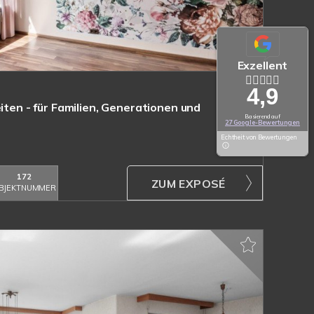
Exzellent
4,9
eiten - für Familien, Generationen und
Basierend auf
27 Google-Bewertungen
Echtheit von Bewertungen
172
ZUM EXPOSÉ
BJEKTNUMMER