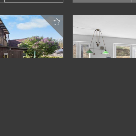
VERKAUFT
Gerach , Oberfr
s in Altenplos zum
Modernes Einfamilienhau
Einfamilienhaus