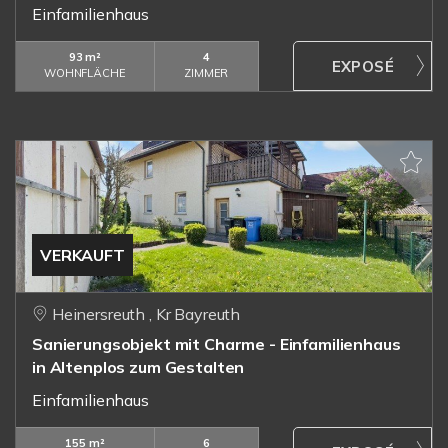
Einfamilienhaus
93 m²
4
WOHNFLÄCHE
ZIMMER
VERKAUFT
Heinersreuth , Kr Bayreuth
Sanierungsobjekt mit Charme - Einfamilienhaus
in Altenplos zum Gestalten
Einfamilienhaus
155 m²
6