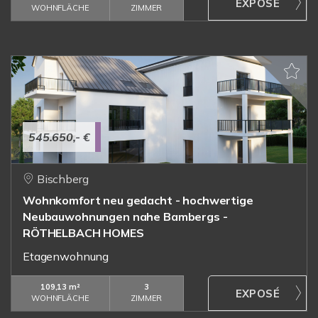
WOHNFLÄCHE
ZIMMER
545.650,- €
Bischberg
Wohnkomfort neu gedacht - hochwertige
Neubauwohnungen nahe Bambergs -
RÖTHELBACH HOMES
Etagenwohnung
109,13 m²
3
WOHNFLÄCHE
ZIMMER