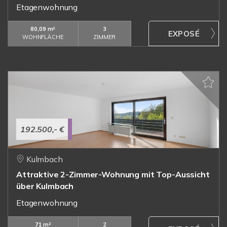
Etagenwohnung
80,09 m²
3
WOHNFLÄCHE
ZIMMER
192.500,- €
Kulmbach
Attraktive 2-Zimmer-Wohnung mit Top-Aussicht
über Kulmbach
Etagenwohnung
71 m²
2