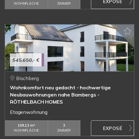
WOHNFLÄCHE
ZIMMER
545.650,- €
Bischberg
Wohnkomfort neu gedacht - hochwertige
Neubauwohnungen nahe Bambergs -
RÖTHELBACH HOMES
Etagenwohnung
109,13 m²
3
WOHNFLÄCHE
ZIMMER