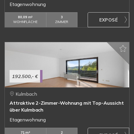
Etagenwohnung
80,09 m²
3
WOHNFLÄCHE
ZIMMER
192.500,- €
Kulmbach
Attraktive 2-Zimmer-Wohnung mit Top-Aussicht
über Kulmbach
Etagenwohnung
71 m²
2