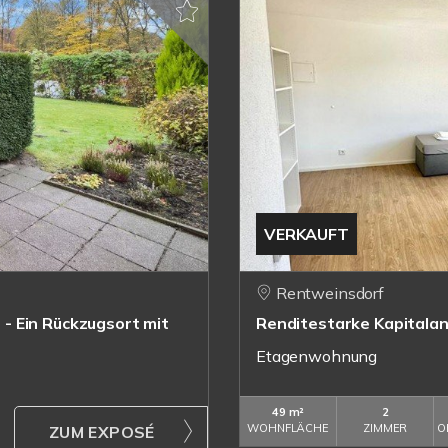
VERKAUFT
Rentweinsdorf
- Ein Rückzugsort mit
Renditestarke Kapitala
Etagenwohnung
49 m²
2
WOHNFLÄCHE
ZIMMER
O
ZUM EXPOSÉ