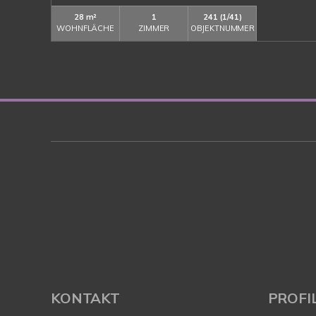
28 m²
1
241 (1/41)
WOHNFLÄCHE
ZIMMER
OBJEKTNUMMER
KONTAKT
PROFI