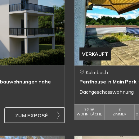
VERKAUFT
Kulmbach
eubauwohnungen nahe
Penthouse in Main Park
Dachgeschosswohnung
90 m²
2
WOHNFLÄCHE
ZIMMER
O
ZUM EXPOSÉ