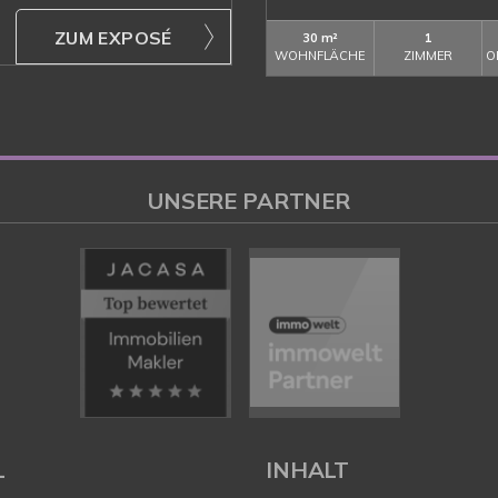
ZUM EXPOSÉ
30 m²
1
WOHNFLÄCHE
ZIMMER
O
UNSERE PARTNER
L
INHALT