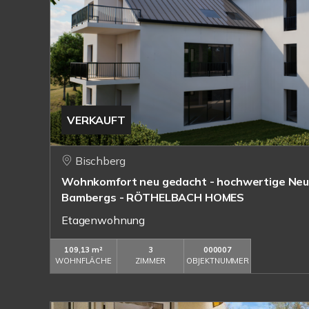
VERKAUFT
Bischberg
Wohnkomfort neu gedacht - hochwertige N
Bambergs - RÖTHELBACH HOMES
Etagenwohnung
109,13 m²
3
000007
WOHNFLÄCHE
ZIMMER
OBJEKTNUMMER