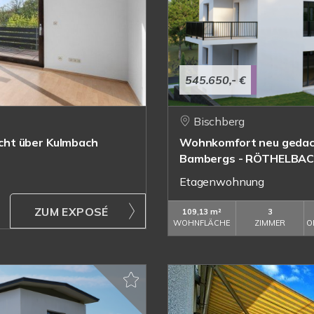
545.650,- €
Bischberg
cht über Kulmbach
Wohnkomfort neu gedac
Bambergs - RÖTHELBA
Etagenwohnung
ZUM EXPOSÉ
109,13 m²
3
WOHNFLÄCHE
ZIMMER
O