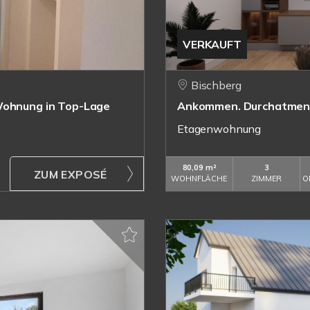
VERKAUFT
Bischberg
-Wohnung in Top-Lage
Ankommen. Durchatmen.
Etagenwohnung
80,09 m²
3
ZUM EXPOSÉ
WOHNFLÄCHE
ZIMMER
O