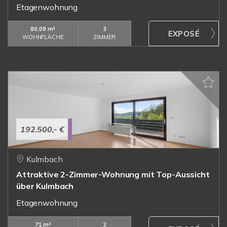
Etagenwohnung
80,09 m²
3
WOHNFLÄCHE
ZIMMER
192.500,- €
Kulmbach
Attraktive 2-Zimmer-Wohnung mit Top-Aussicht
über Kulmbach
Etagenwohnung
71 m²
2