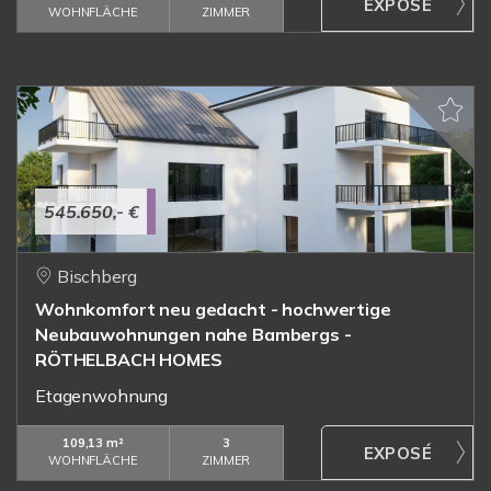
WOHNFLÄCHE
ZIMMER
545.650,- €
Bischberg
Wohnkomfort neu gedacht - hochwertige
Neubauwohnungen nahe Bambergs -
RÖTHELBACH HOMES
Etagenwohnung
109,13 m²
3
WOHNFLÄCHE
ZIMMER