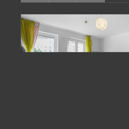
VERKAUFT
Bamberg
1-Zimmer-Wohnung mit Gartenblick - Ideale K
Etagenwohnung