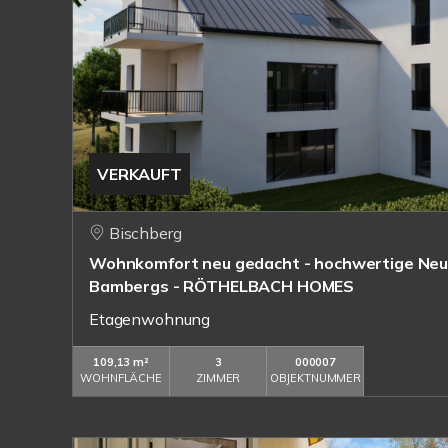
VERKAUFT
Bischberg
Wohnkomfort neu gedacht - hochwertige N
Bambergs - RÖTHELBACH HOMES
Etagenwohnung
109,13 m²
3
000007
WOHNFLÄCHE
ZIMMER
OBJEKTNUMMER