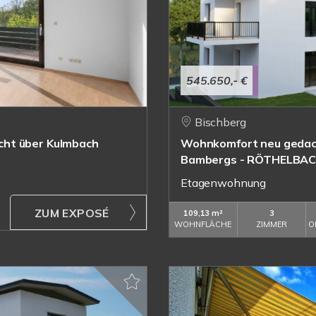
545.650,- €
Bischberg
cht über Kulmbach
Wohnkomfort neu gedac
Bambergs - RÖTHELBA
Etagenwohnung
ZUM EXPOSÉ
109,13 m²
3
WOHNFLÄCHE
ZIMMER
O