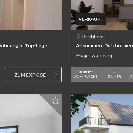
VERKAUFT
Bischberg
-Wohnung in Top-Lage
Ankommen. Durchatmen.
Etagenwohnung
80,09 m²
3
ZUM EXPOSÉ
WOHNFLÄCHE
ZIMMER
O