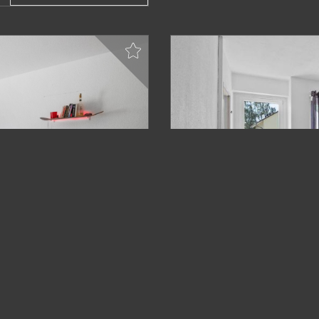
VERKAUFT
Bamberg
apitalanlage In Bamberg
1-Zimmer-Wohnung in Bam
Studenten!
Wohnung