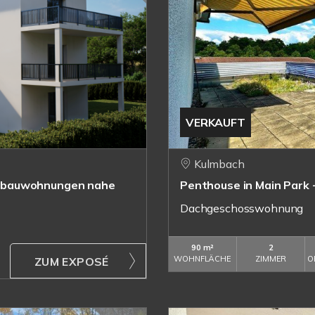
VERKAUFT
Kulmbach
eubauwohnungen nahe
Penthouse in Main Park
Dachgeschosswohnung
90 m²
2
WOHNFLÄCHE
ZIMMER
O
ZUM EXPOSÉ