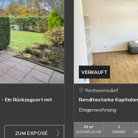
VERKAUFT
Rentweinsdorf
- Ein Rückzugsort mit
Renditestarke Kapitala
Etagenwohnung
49 m²
2
WOHNFLÄCHE
ZIMMER
O
ZUM EXPOSÉ