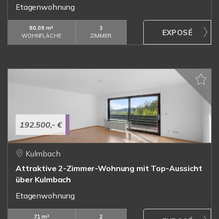
Etagenwohnung
80,09 m²
3
WOHNFLÄCHE
ZIMMER
192.500,- €
Kulmbach
Attraktive 2-Zimmer-Wohnung mit Top-Aussicht
über Kulmbach
Etagenwohnung
71 m²
2