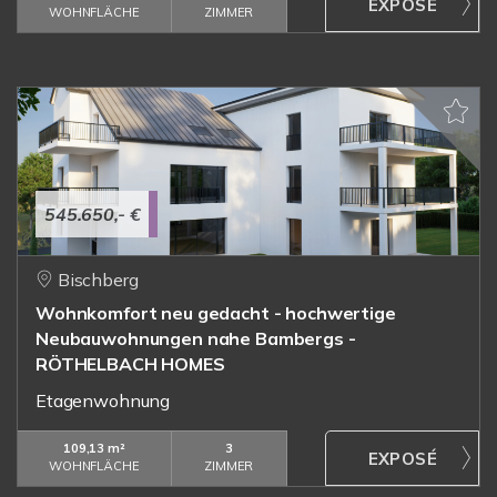
WOHNFLÄCHE
ZIMMER
545.650,- €
Bischberg
Wohnkomfort neu gedacht - hochwertige
Neubauwohnungen nahe Bambergs -
RÖTHELBACH HOMES
Etagenwohnung
109,13 m²
3
WOHNFLÄCHE
ZIMMER