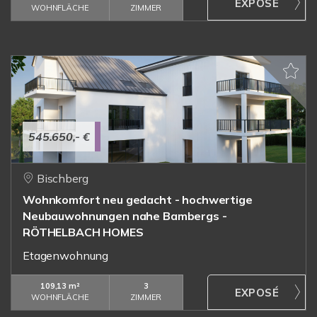
WOHNFLÄCHE
ZIMMER
545.650,- €
Bischberg
Wohnkomfort neu gedacht - hochwertige
Neubauwohnungen nahe Bambergs -
RÖTHELBACH HOMES
Etagenwohnung
109,13 m²
3
WOHNFLÄCHE
ZIMMER