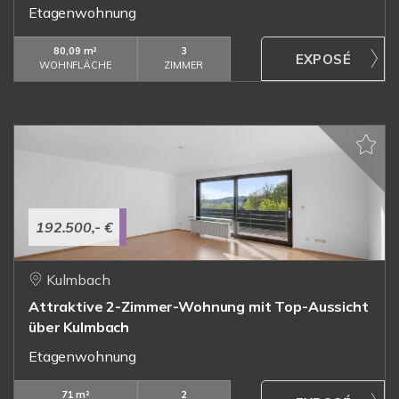
Etagenwohnung
80,09 m²
3
WOHNFLÄCHE
ZIMMER
192.500,- €
Kulmbach
Attraktive 2-Zimmer-Wohnung mit Top-Aussicht
über Kulmbach
Etagenwohnung
71 m²
2