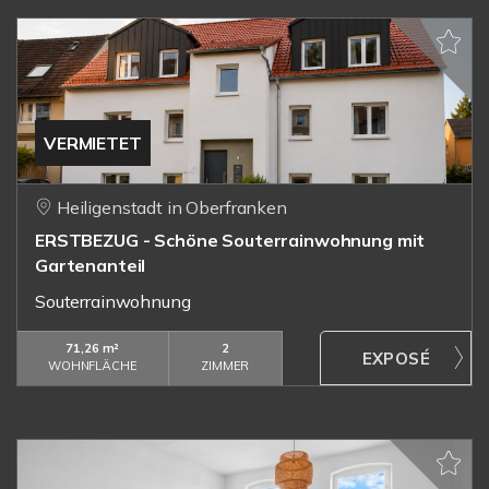
VERMIETET
Heiligenstadt in Oberfranken
ERSTBEZUG - Schöne Souterrainwohnung mit
Gartenanteil
Souterrainwohnung
71,26 m²
2
WOHNFLÄCHE
ZIMMER