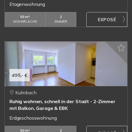
Etagenwohnung
50 m²
2
WOHNFLÄCHE
ZIMMER
495,- €
Kulmbach
Ruhig wohnen, schnell in der Stadt - 2-Zimmer
mit Balkon, Garage & EBK
Erdgeschosswohnung
50 m²
2