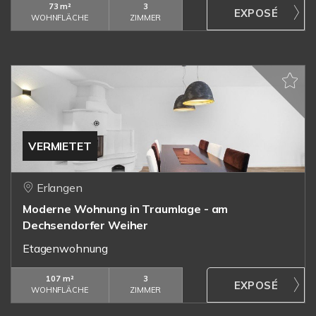
73 m²
3
WOHNFLÄCHE
ZIMMER
VERMIETET
Erlangen
Moderne Wohnung in Traumlage - am
Dechsendorfer Weiher
Etagenwohnung
107 m²
3
WOHNFLÄCHE
ZIMMER