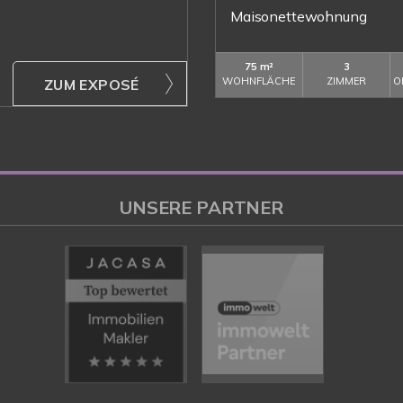
Maisonettewohnung
75 m²
3
WOHNFLÄCHE
ZIMMER
O
ZUM EXPOSÉ
UNSERE PARTNER