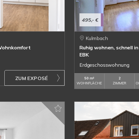
495,- €
Kulmbach
Wohnkomfort
Ruhig wohnen, schnell in
EBK
Erdgeschosswohnung
ZUM EXPOSÉ
50 m²
2
WOHNFLÄCHE
ZIMMER
O