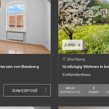
2.950,- €
Bischberg
 Herzen von Bamberg
Großzügig Wohnen in beg
Einfamilienhaus
325 m²
8
ZUM EXPOSÉ
WOHNFLÄCHE
ZIMMER
O