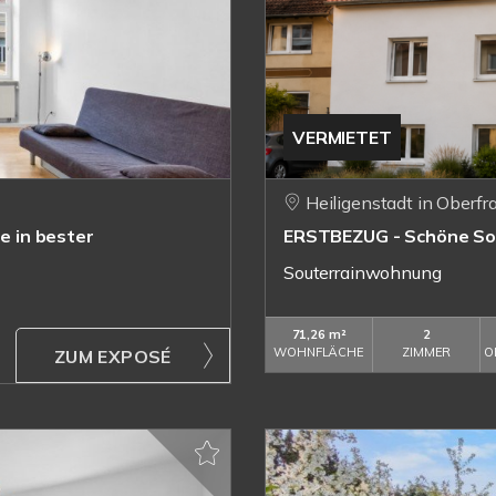
VERMIETET
Heiligenstadt in Oberf
 in bester
ERSTBEZUG - Schöne Sou
Souterrainwohnung
71,26 m²
2
WOHNFLÄCHE
ZIMMER
O
ZUM EXPOSÉ