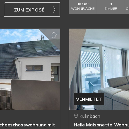
107 m²
3
WOHNFLÄCHE
ZIMMER
O
ZUM EXPOSÉ
VERMIETET
Kulmbach
achgeschosswohnung mit
Helle Maisonette-Wohn