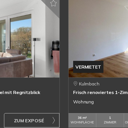
VERMIETET
Kulmbach
l mit Regnitzblick
Frisch renoviertes 1-Zi
Wohnung
36 m²
1
ZUM EXPOSÉ
WOHNFLÄCHE
ZIMMER
O