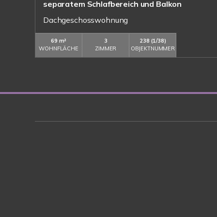
separatem Schlafbereich und Balkon
Dachgeschosswohnung
69 m²
3
238 (1/38)
WOHNFLÄCHE
ZIMMER
OBJEKTNUMMER