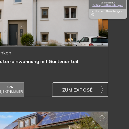
Basierend auf
27 Google-Bewertungen
Echtheit von Bewertungen
ranken
terrainwohnung mit Gartenanteil
176
ZUM EXPOSÉ
BJEKTNUMMER