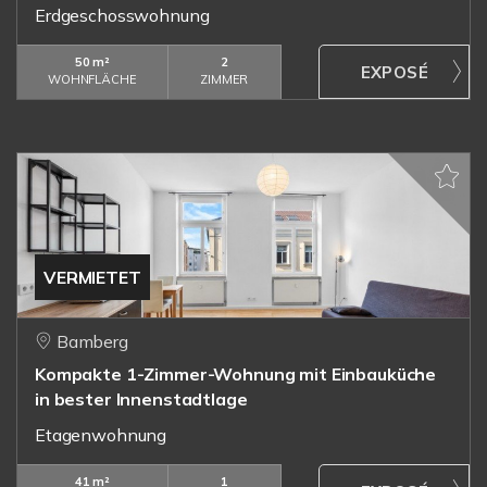
Erdgeschosswohnung
50 m²
2
WOHNFLÄCHE
ZIMMER
VERMIETET
Bamberg
Kompakte 1-Zimmer-Wohnung mit Einbauküche
in bester Innenstadtlage
Etagenwohnung
41 m²
1