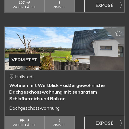
107 m²
3
WOHNFLÄCHE
ZIMMER
VERMIETET
Hallstadt
Wohnen mit Weitblick - außergewöhnliche
Dachgeschosswohnung mit separatem
Schlafbereich und Balkon
Dachgeschosswohnung
69 m²
3
WOHNFLÄCHE
ZIMMER