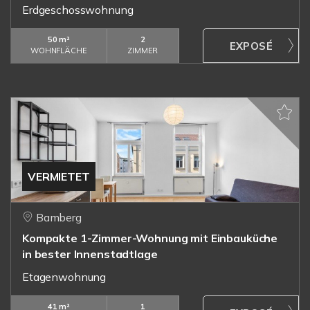
Erdgeschosswohnung
50 m²
2
WOHNFLÄCHE
ZIMMER
VERMIETET
Bamberg
Kompakte 1-Zimmer-Wohnung mit Einbauküche
in bester Innenstadtlage
Etagenwohnung
41 m²
1