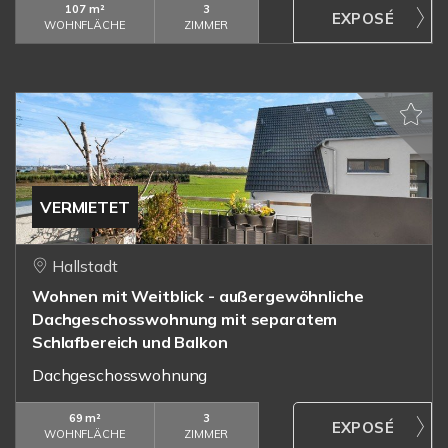
107 m²
3
WOHNFLÄCHE
ZIMMER
VERMIETET
Hallstadt
Wohnen mit Weitblick - außergewöhnliche
Dachgeschosswohnung mit separatem
Schlafbereich und Balkon
Dachgeschosswohnung
69 m²
3
WOHNFLÄCHE
ZIMMER