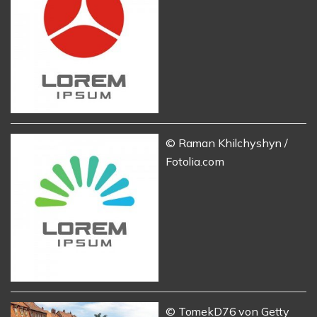
© Raman Khilchyshyn /
Fotolia.com
© TomekD76 von Getty