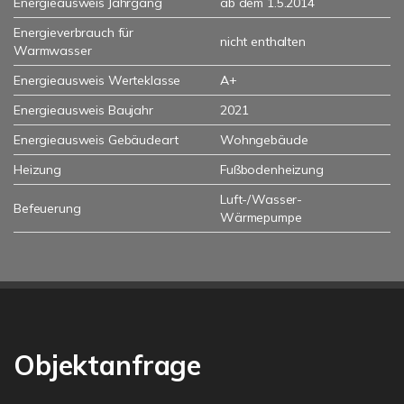
Energieausweis Jahrgang
ab dem 1.5.2014
Energieverbrauch für
nicht enthalten
Warmwasser
Energieausweis Werteklasse
A+
Energieausweis Baujahr
2021
Energieausweis Gebäudeart
Wohngebäude
Heizung
Fußbodenheizung
Luft-/Wasser-
Befeuerung
Wärmepumpe
Objektanfrage