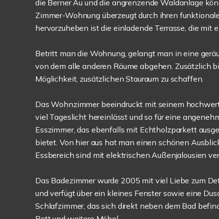
die Berner Au und die angrenzende Waldanlage kön
Zimmer-Wohnung überzeugt durch ihren funktionale
hervorzuheben ist die einladende Terrasse, die mit e
Betritt man die Wohnung, gelangt man in eine geräum
von dem alle anderen Räume abgehen. Zusätzlich bie
Möglichkeit, zusätzlichen Stauraum zu schaffen.
Das Wohnzimmer beeindruckt mit seinem hochwertig
viel Tageslicht hereinlässt und so für eine angene
Esszimmer, das ebenfalls mit Echtholzparkett ausge
bietet. Von hier aus hat man einen schönen Ausbli
Essbereich sind mit elektrischen Außenjalousien ver
Das Badezimmer wurde 2005 mit viel Liebe zum Detai
und verfügt über ein kleines Fenster sowie eine Du
Schlafzimmer, das sich direkt neben dem Bad befinde
Bett und weitere Möbel.