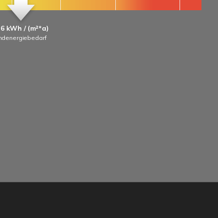
6 kWh / (m²*a)
ndenergiebedarf