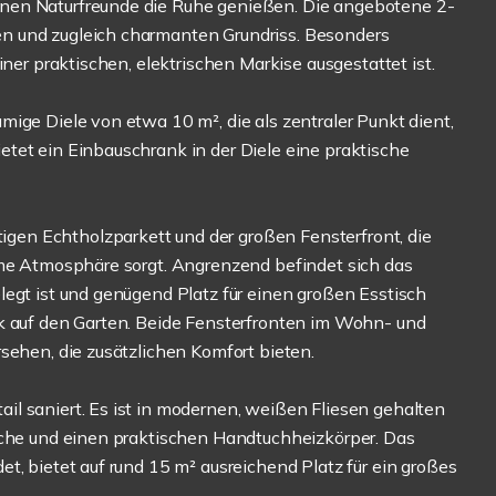
nen Naturfreunde die Ruhe genießen. Die angebotene 2-
n und zugleich charmanten Grundriss. Besonders
iner praktischen, elektrischen Markise ausgestattet ist.
ige Diele von etwa 10 m², die als zentraler Punkt dient,
tet ein Einbauschrank in der Diele eine praktische
en Echtholzparkett und der großen Fensterfront, die
hme Atmosphäre sorgt. Angrenzend befindet sich das
legt ist und genügend Platz für einen großen Esstisch
ck auf den Garten. Beide Fensterfronten im Wohn- und
sehen, die zusätzlichen Komfort bieten.
l saniert. Es ist in modernen, weißen Fliesen gehalten
sche und einen praktischen Handtuchheizkörper. Das
t, bietet auf rund 15 m² ausreichend Platz für ein großes