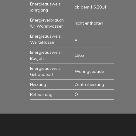
Energieausweis
ab dem 1.5.2014
Jahrgang
Energieverbrauch
nicht enthalten
für Warmwasser
Energieausweis
E
Werteklasse
Energieausweis
1965
Baujahr
Energieausweis
Wohngebäude
Gebäudeart
Heizung
Zentralheizung
Befeuerung
Öl