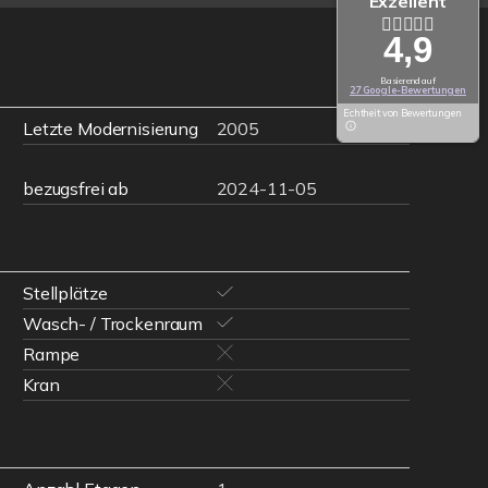
Exzellent
4,9
Basierend auf
27 Google-Bewertungen
Echtheit von Bewertungen
Letzte Modernisierung
2005
bezugsfrei ab
2024-11-05
Stellplätze
Wasch- / Trockenraum
Rampe
Kran