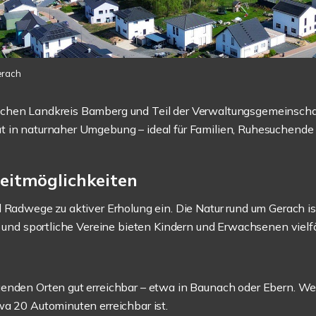
erach
ischen Landkreis Bamberg und Teil der Verwaltungsgemeinsc
t in naturnaher Umgebung – ideal für Familien, Ruhesuchend
eitmöglichkeiten
 Radwege zu aktiver Erholung ein. Die Natur rund um Gerach ist
e und sportliche Vereine bieten Kindern und Erwachsenen vielfä
genden Orten gut erreichbar – etwa in Baunach oder Ebern. W
wa 20 Autominuten erreichbar ist.