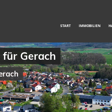
START
IMMOBILIEN
H
 für Gerach
erach