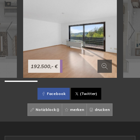
192.500,- €
Facebook
(Twitter)
Notizblock (
)
merken
drucken