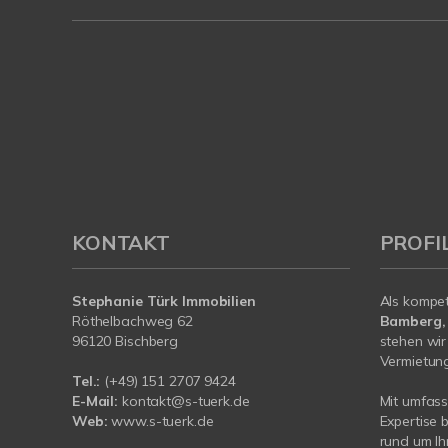
KONTAKT
PROFI
Stephanie Türk Immobilien
Als kompe
Röthelbachweg 62
Bamberg,
96120 Bischberg
stehen wir
Vermietung 
Tel.:
(+49) 151 2707 9424
E-Mail:
kontakt@s-tuerk.de
Mit umfas
Web:
www.s-tuerk.de
Expertise 
rund um I