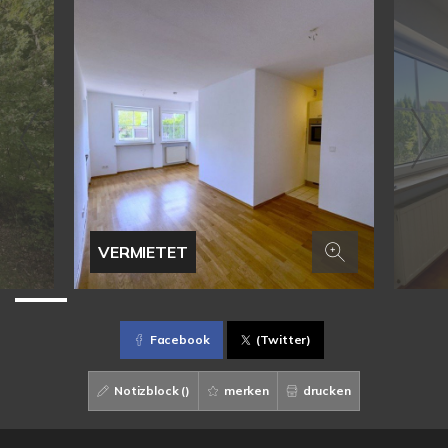
VERMIETET
Facebook
(Twitter)
Notizblock (
)
merken
drucken